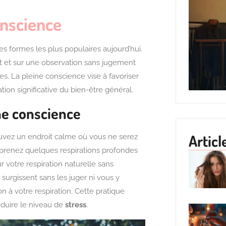
onscience
es formes les plus populaires aujourd’hui.
nt et sur une observation sans jugement
s. La pleine conscience vise à favoriser
ion significative du bien-être général.
ne conscience
Articl
uvez un endroit calme où vous ne serez
prenez quelques respirations profondes
 votre respiration naturelle sans
surgissent sans les juger ni vous y
 à votre respiration. Cette pratique
éduire le niveau de
stress
.