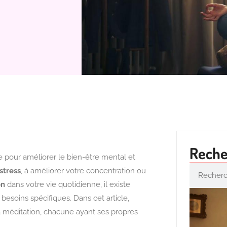
Reche
e pour améliorer le bien-être mental et
stress
, à améliorer votre concentration ou
on
dans votre vie quotidienne, il existe
esoins spécifiques. Dans cet article,
la méditation, chacune ayant ses propres