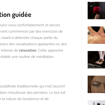
tion guidée
seyez-vous confortablement et lancez
ouvent commencer par des exercices de
es visant à détendre chaque partie du
vers des visualisations apaisantes ou des
t intense de
relaxation
. Cette approche
 établir une routine de méditation
ouddhiste traditionnelle qui met l’accent
ation minutieuse des pensées. Le but est
la nature de l’existence et de