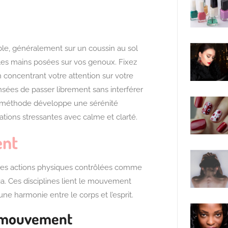
ble, généralement sur un coussin au sol
 les mains posées sur vos genoux. Fixez
 concentrant votre attention sur votre
pensées de passer librement sans interférer
e méthode développe une sérénité
uations stressantes avec calme et clarté.
ent
es actions physiques contrôlées comme
ga. Ces disciplines lient le mouvement
 une harmonie entre le corps et l’esprit.
n mouvement