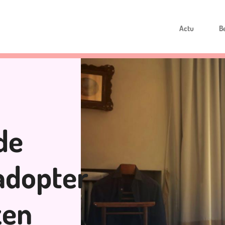
Actu
B
de
adopter
zen