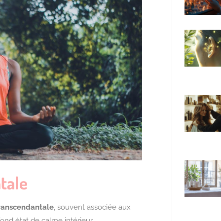
tale
ranscendantale
, souvent associée aux
ond état de calme intérieur.