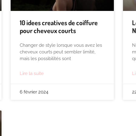
10 idees creatives de coiffure
L
pour cheveux courts
N
Changer de style lorsque vous avez les
N
cheveux courts peut sembler limité,
m
mais les possibilités sont
q
Lire la suite
Li
6 février 2024
2