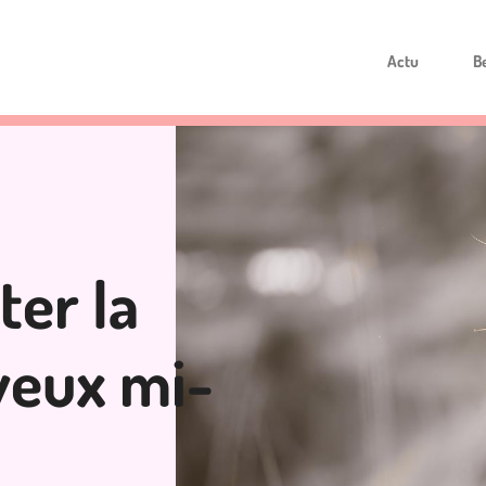
Actu
B
er la
veux mi-