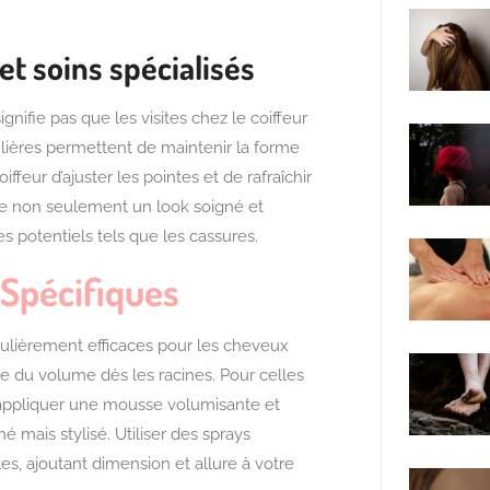
et soins spécialisés
nifie pas que les visites chez le coiffeur
lières permettent de maintenir la forme
feur d’ajuster les pointes et de rafraîchir
re non seulement un look soigné et
potentiels tels que les cassures.
 Spécifiques
culièrement efficaces pour les cheveux
e du volume dès les racines. Pour celles
 appliquer une mousse volumisante et
 mais stylisé. Utiliser des sprays
les, ajoutant dimension et allure à votre